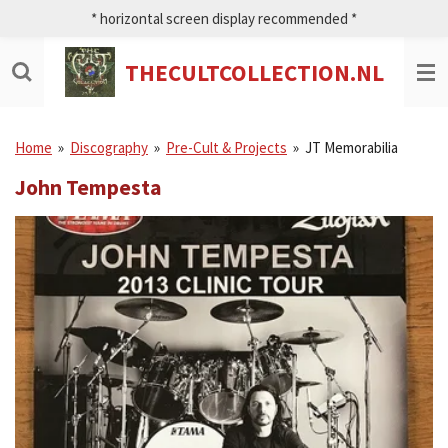
* horizontal screen display recommended *
Ga
direct
naar
THECULTCOLLECTION.NL
de
hoofdinhoud
Home
»
Discography
»
Pre-Cult & Projects
»
JT Memorabilia
John Tempesta